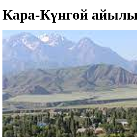
Кара-Күнгөй айыл