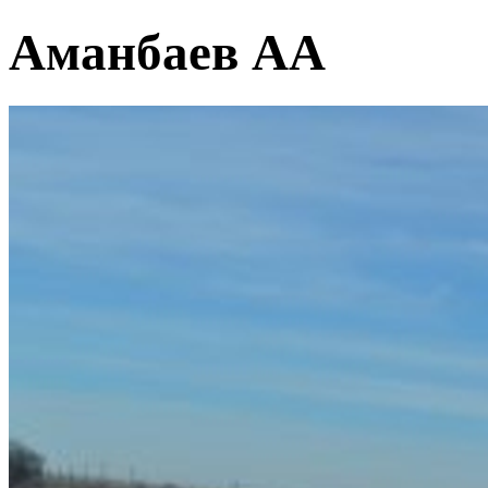
Аманбаев АА