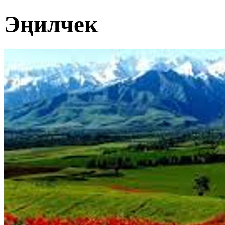
Эңилчек