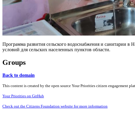
Программа развития сельского водоснабжения и санитарии в
условий для сельских населенных пунктов области.
Groups
Back to domain
This content is created by the open source Your Priorities citizen engagement pl
Your Priorities on GitHub
Check out the Citizens Foundation website for more information