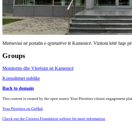
Mirësevini në portalin e qytetarëve të Kamenicë. Vizitoni këtë faqe p
Groups
Monitorim dhe Vlerësim në Kamenicë
Konsultimet publike
Back to domain
This content is created by the open source Your Priorities citizen engagement pl
Your Priorities on GitHub
Check out the Citizens Foundation website for more information