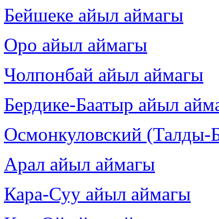
Бейшеке айыл аймагы
Оро айыл аймагы
Чолпонбай айыл аймагы
Бердике-Баатыр айыл айм
Осмонкуловский (Талды-Б
Арал айыл аймагы
Кара-Суу айыл аймагы