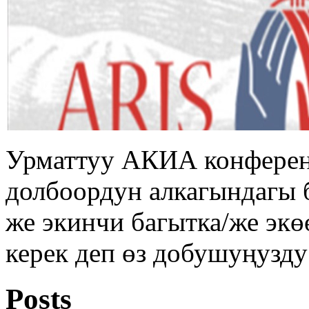
Урматтуу АКИА конферен
долбоордун алкагындагы 
же экинчи багытка/же экө
керек деп өз добушуңузду
Posts