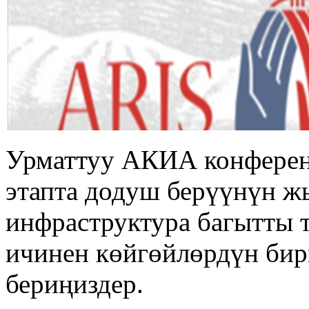
Урматтуу АКИА конферен
этапта додуш берүүнүн 
инфраструктура багытты т
ичинен көйгөйлөрдүн би
бериңиздер.