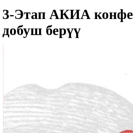
3-Этап АКИА конфе
добуш берүү