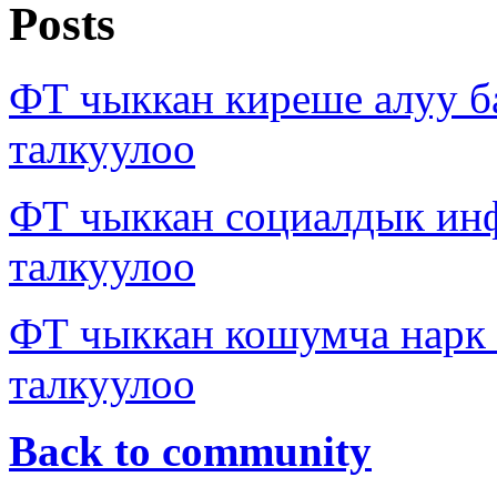
Posts
ФТ чыккан киреше алуу б
талкуулоо
ФТ чыккан социалдык ин
талкуулоо
ФТ чыккан кошумча нарк
талкуулоо
Back to community