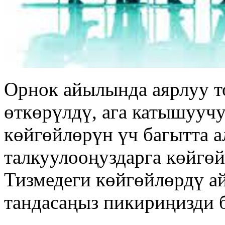
Орнок айылында аярлуу т
өткөрүлдү, ага катышууч
көйгөйлөрүн үч багытта 
талкуулооңуздарга көйгөй
Тизмедеги көйгөйлөрдү а
тандасаңыз пикириңизди 