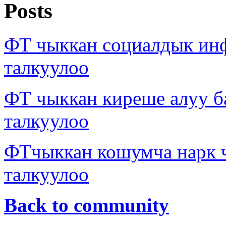
Posts
ФТ чыккан социалдык ин
талкуулоо
ФТ чыккан киреше алуу б
талкуулоо
ФТчыккан кошумча нарк
талкуулоо
Back to community