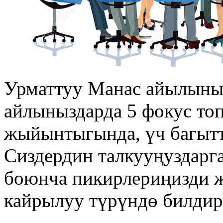
Урматтуу Манас айылыны
айлыныздарда 5 фокус то
жыйынтыгында, үч багытт
Сиздердин талкууңуздарга
боюнча пикирлериңизди жа
кайрылуу түрүндө билдир