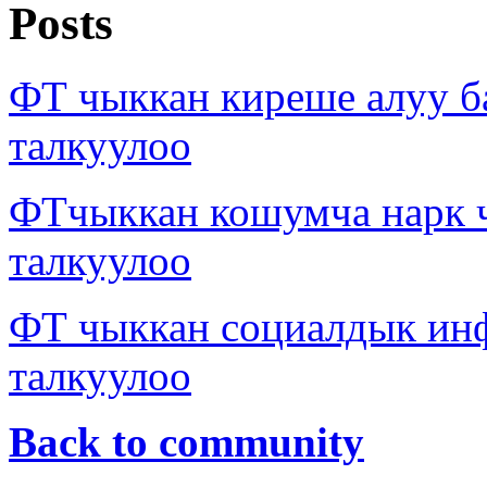
Posts
ФТ чыккан киреше алуу б
талкуулоо
ФТчыккан кошумча нарк
талкуулоо
ФТ чыккан социалдык ин
талкуулоо
Back to community