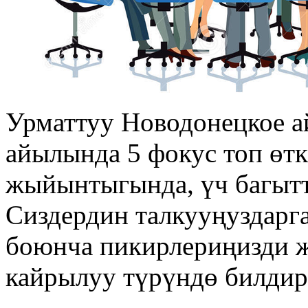
Урматтуу Новодонецкое 
айылында 5 фокус топ өт
жыйынтыгында, үч багытт
Сиздердин талкууңуздарга
боюнча пикирлериңизди жа
кайрылуу түрүндө билдир