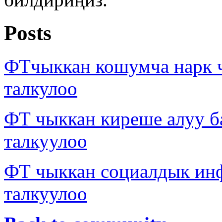
Posts
ФТчыккан кошумча нарк 
талкулоо
ФТ чыккан киреше алуу б
талкуулоо
ФТ чыккан социалдык ин
талкуулоо