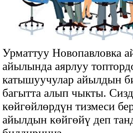
Урматтуу Новопавловка а
айылында аярлуу топтордо
катышуучулар айылдын би
багытта алып чыкты. Сиз
көйгөйлөрдүн тизмеси бер
айылдын көйгөйү деп тан
билдириңиз.