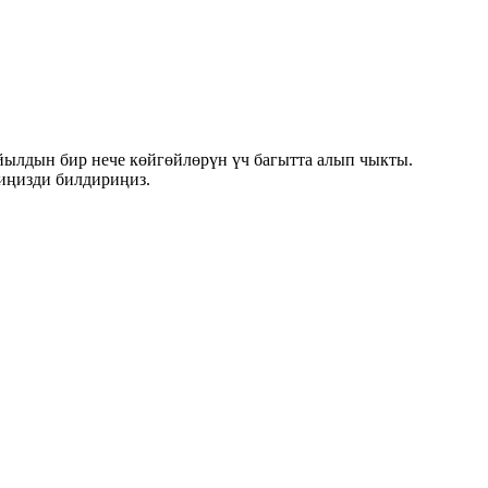
йылдын бир нече көйгөйлөрүн үч багытта алып чыкты.
риңизди билдириңиз.