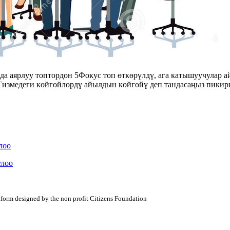
 аярлуу топтордон 5Фокус топ өткөрүлдү, ага катышуучулар а
 Тизмедеги көйгөйлөрдү айылдын көйгөйү деп тандасаңыз пики
лоо
улоо
atform designed by the non profit Citizens Foundation