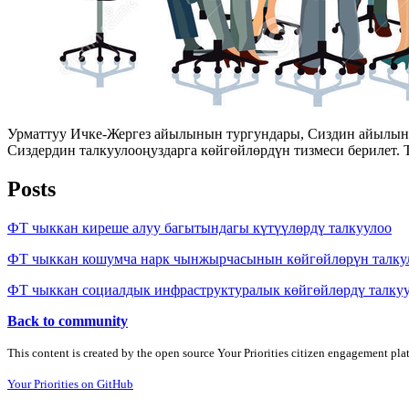
Урматтуу Ичке-Жергез айылынын тургундары, Сиздин айылында
Сиздердин талкуулооңуздарга көйгөйлөрдүн тизмеси берилет.
Posts
ФТ чыккан киреше алуу багытындагы күтүүлөрдү талкуулоо
ФТ чыккан кошумча нарк чынжырчасынын көйгөйлөрүн талку
ФТ чыккан социалдык инфраструктуралык көйгөйлөрдү талку
Back to community
This content is created by the open source Your Priorities citizen engagement pl
Your Priorities on GitHub