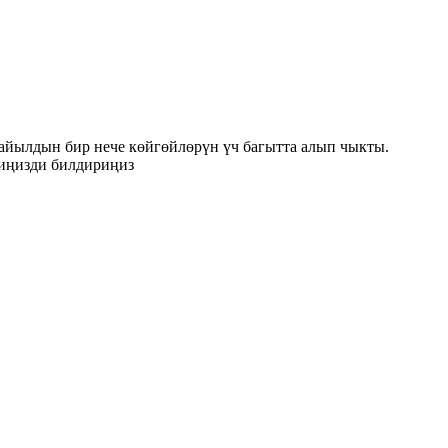
айылдын бир нече көйгөйлөрүн үч багытта алып чыкты.
риңизди билдириңиз