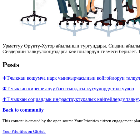
Урматтуу Өрүктү-Хутор айылынын тургундары, Сиздин айылынд
Сиздердин талкуулооңуздарга көйгөйлөрдүн тизмеси берилет.
Posts
ФТчыккан кошумча нарк чынжырчасынын койгойлорун талкул
ФТ чыккан киреше алуу багытындагы күтүүлөрдү талкуулоо
ФТ чыккан социалдык инфраструктуралык көйгөйлөрдү талку
Back to community
This content is created by the open source Your Priorities citizen engagement pl
Your Priorities on GitHub