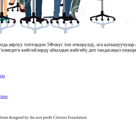
а аярлуу топтордон 5Фокус топ өткөрүлдү, ага катышуучулар 
 Тизмедеги көйгөйлөрдү айылдын көйгөйү деп тандасаңыз пики
оо
улоо
atform designed by the non profit Citizens Foundation