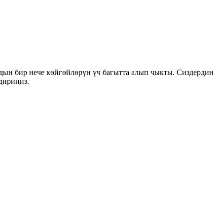
дын бир нече көйгөйлөрүн үч багытта алып чыкты. Сиздердин
дириңиз.