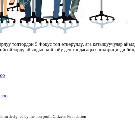
луу топтордон 5 Фокус топ өткөрүлдү, ага катышуучулар айыл
 көйгөйлөрдү айылдын көйгөйү деп тандасаңыз пикириңизди бил
оо
улоо
atform designed by the non profit Citizens Foundation