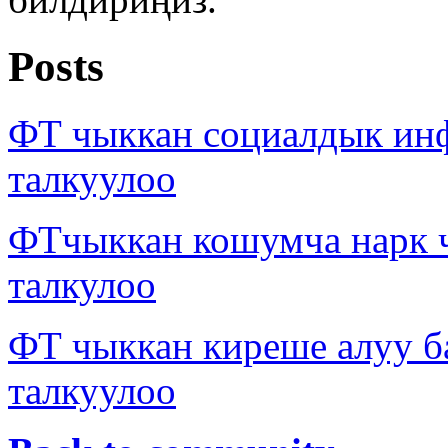
Posts
ФТ чыккан социалдык ин
талкуулоо
ФТчыккан кошумча нарк 
талкулоо
ФТ чыккан киреше алуу б
талкуулоо