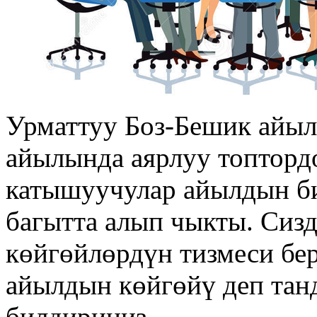
Урматтуу Боз-Бешик айы
айылында аярлуу топтордо
катышуучулар айылдын би
багытта алып чыкты. Сиз
көйгөйлөрдүн тизмеси бер
айылдын көйгөйү деп тан
билдириңиз.