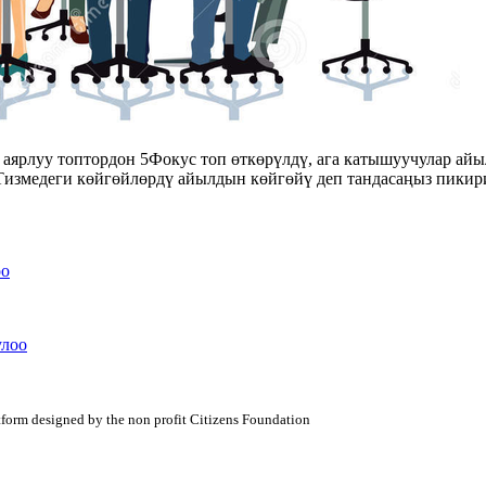
ярлуу топтордон 5Фокус топ өткөрүлдү, ага катышуучулар айы
 Тизмедеги көйгөйлөрдү айылдын көйгөйү деп тандасаңыз пики
оо
улоо
atform designed by the non profit Citizens Foundation