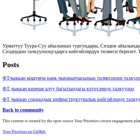
Урматтуу Туура-Суу айылынын тургундары, Сиздин айылында а
Сиздердин талкуулооңуздарга көйгөйлөрдүн тизмеси берилет.
Posts
ФТчыккан кошумча нарк чынжырчасынын тизмесинин талкул
ФТ чыккан киреше алуу багытындагы күтүүлөрдү талкуулоо
ФТ чыккан социалдык инфраструктуралык көйгөйлөрдү талку
Back to community
This content is created by the open source Your Priorities citizen engagement pl
Your Priorities on GitHub