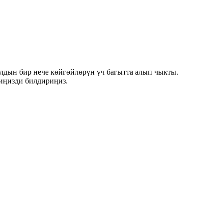
лдын бир нече көйгөйлөрүн үч багытта алып чыкты.
риңизди билдириңиз.