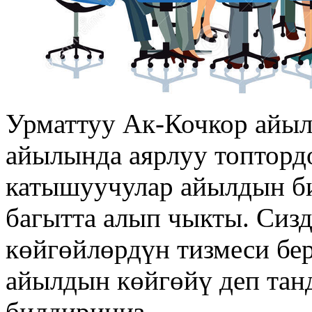
Урматтуу Ак-Кочкор айы
айылында аярлуу топтордо
катышуучулар айылдын би
багытта алып чыкты. Сиз
көйгөйлөрдүн тизмеси бер
айылдын көйгөйү деп тан
билдириңиз.