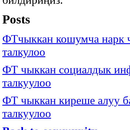
Posts
ФТчыккан кошумча нарк
талкулоо
ФТ чыккан социалдык ин
талкуулоо
ФТ чыккан киреше алуу б
талкуулоо