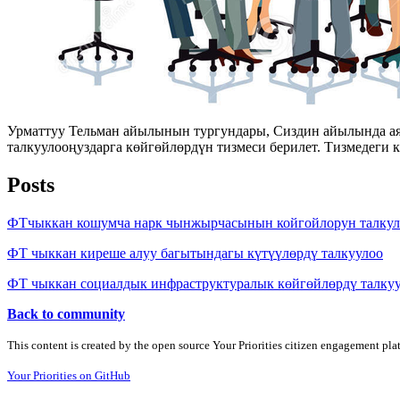
Урматтуу Тельман айылынын тургундары, Сиздин айылында аяр
талкуулооңуздарга көйгөйлөрдүн тизмеси берилет. Тизмедеги
Posts
ФТчыккан кошумча нарк чынжырчасынын койгойлорун талкул
ФТ чыккан киреше алуу багытындагы күтүүлөрдү талкуулоо
ФТ чыккан социалдык инфраструктуралык көйгөйлөрдү талку
Back to community
This content is created by the open source Your Priorities citizen engagement pl
Your Priorities on GitHub