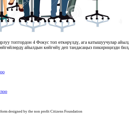
луу топтордон 4 Фокус топ өткөрүлдү, ага катышуучулар айыл
 көйгөйлөрдү айылдын көйгөйү деп тандасаңыз пикириңизди бил
оо
улоо
atform designed by the non profit Citizens Foundation