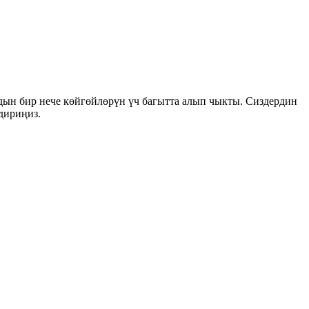
дын бир нече көйгөйлөрүн үч багытта алып чыкты. Сиздердин
дириңиз.