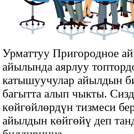
Урматтуу Пригородное а
айылында аярлуу топтордо
катышуучулар айылдын би
багытта алып чыкты. Сиз
көйгөйлөрдүн тизмеси бер
айылдын көйгөйү деп тан
билдириңиз.