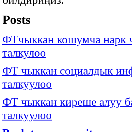
Posts
ФТчыккан кошумча нарк 
талкулоо
ФТ чыккан социалдык ин
талкуулоо
ФТ чыккан киреше алуу б
талкуулоо