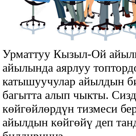
Урматтуу Кызыл-Ой айыл
айылында аярлуу топтордо
катышуучулар айылдын би
багытта алып чыкты. Сиз
көйгөйлөрдүн тизмеси бер
айылдын көйгөйү деп тан
билдириңиз.