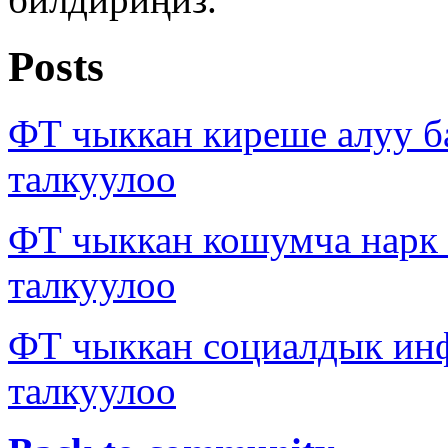
Posts
ФТ чыккан киреше алуу б
талкуулоо
ФТ чыккан кошумча нарк
талкуулоо
ФТ чыккан социалдык ин
талкуулоо