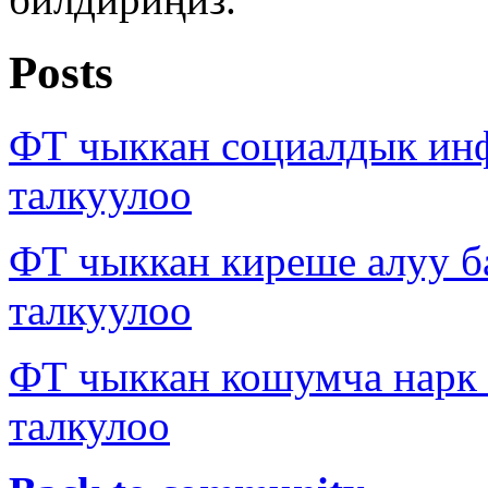
Posts
ФТ чыккан социалдык ин
талкуулоо
ФТ чыккан киреше алуу б
талкуулоо
ФТ чыккан кошумча нарк
талкулоо