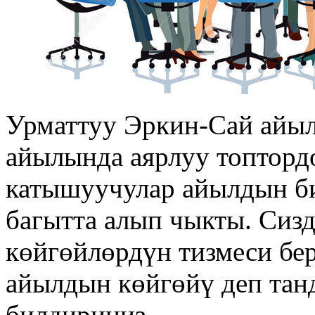
Урматтуу Эркин-Сай айы
айылында аярлуу топтордо
катышуучулар айылдын би
багытта алып чыкты. Сиз
көйгөйлөрдүн тизмеси бер
айылдын көйгөйү деп тан
билдириңиз.