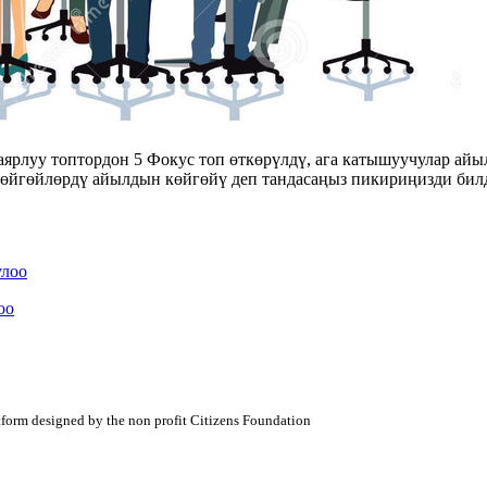
рлуу топтордон 5 Фокус топ өткөрүлдү, ага катышуучулар айыл
 көйгөйлөрдү айылдын көйгөйү деп тандасаңыз пикириңизди бил
улоо
оо
atform designed by the non profit Citizens Foundation