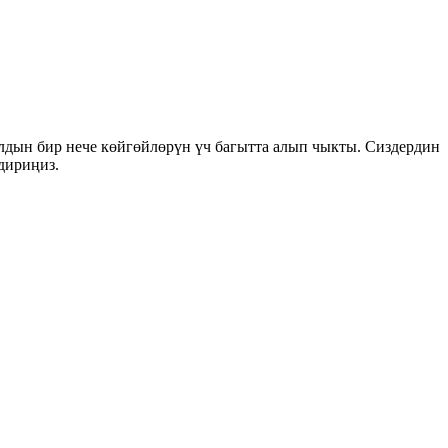
дын бир нече көйгөйлөрүн үч багытта алып чыкты. Сиздердин
дириңиз.