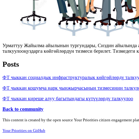
Урматтуу Жайылма айылынын тургундары, Сиздин айылында ая
талкуулооңуздарга көйгөйлөрдүн тизмеси берилет. Тизмедеги
Posts
ФТ чыккан социалдык инфраструктуралык көйгөйлөрдү талку
ФТ чыккан кошумча нарк чынжырчасынын тизмесинин талкул
ФТ чыккан киреше алуу багытындагы күтүүлөрдү талкуулоо
Back to community
This content is created by the open source Your Priorities citizen engagement pl
Your Priorities on GitHub