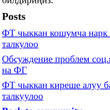
Posts
ФТ чыккан кошумча нарк
талкулоо
Обсуждение проблем соц
на ФГ
ФТ чыккан киреше алуу б
талкуулоо