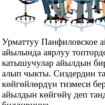
Урматтуу Панфиловское 
айылында аярлуу топтордо
катышучулар айылдын бир
алып чыкты. Сиздердин т
көйгөйлөрдүн тизмеси бер
айылдын көйгөйү деп тан
билдириңиз.