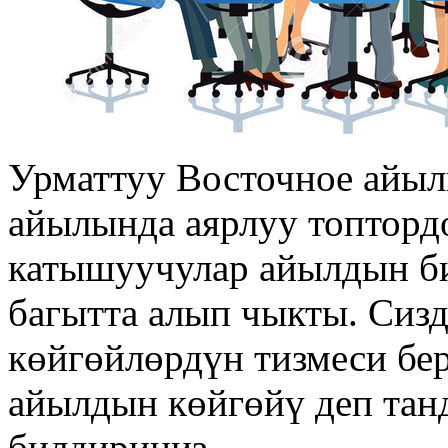
Урматтуу Восточное айы
айылында аярлуу топтордо
катышуучулар айылдын би
багытта алып чыкты. Сиз
көйгөйлөрдүн тизмеси бер
айылдын көйгөйү деп тан
билдириңиз.