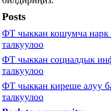
Posts
ФТ чыккан кошумча нарк
талкуулоо
ФТ чыккан социалдык ин
талкуулоо
ФТ чыккан киреше алуу б
талкуулоо