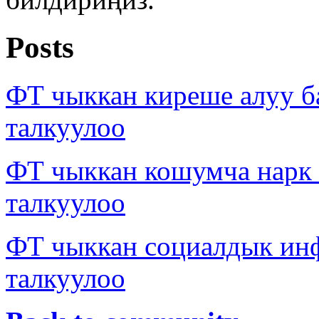
Posts
ФТ чыккан киреше алуу б
талкуулоо
ФТ чыккан кошумча нарк
талкуулоо
ФТ чыккан социалдык ин
талкуулоо