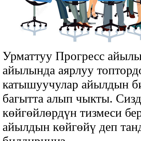
Урматтуу Прогресс айылы
айылында аярлуу топтордо
катышуучулар айылдын би
багытта алып чыкты. Сиз
көйгөйлөрдүн тизмеси бер
айылдын көйгөйү деп тан
билдириңиз.