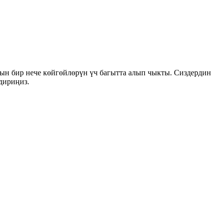
ын бир нече көйгөйлөрүн үч багытта алып чыкты. Сиздердин
дириңиз.