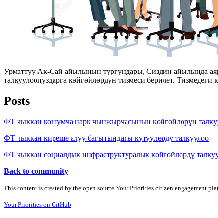
Урматтуу Ак-Сай айылынын тургундары, Сиздин айылында аярл
талкуулооңуздарга көйгөйлөрдүн тизмеси берилет. Тизмедеги
Posts
ФТ чыккан кошумча нарк чынжырчасынын көйгөйлөрүн талку
ФТ чыккан киреше алуу багытындагы күтүүлөрдү талкуулоо
ФТ чыккан социалдык инфраструктуралык көйгөйлөрдү талку
Back to community
This content is created by the open source Your Priorities citizen engagement pl
Your Priorities on GitHub