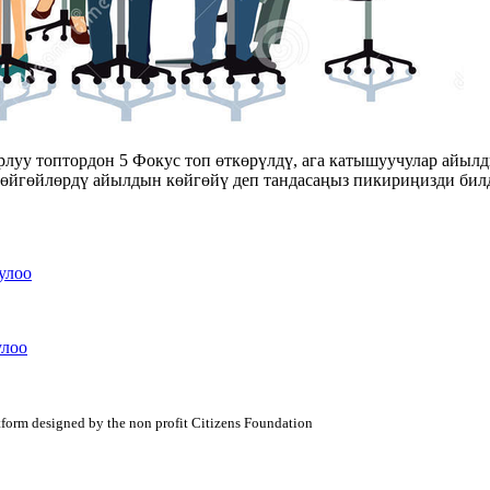
уу топтордон 5 Фокус топ өткөрүлдү, ага катышуучулар айылд
 көйгөйлөрдү айылдын көйгөйү деп тандасаңыз пикириңизди бил
улоо
улоо
atform designed by the non profit Citizens Foundation