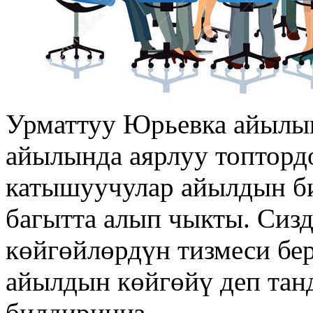
Урматтуу Юрьевка айылы
айылында аярлуу топтордо
катышуучулар айылдын би
багытта алып чыкты. Сиз
көйгөйлөрдүн тизмеси бер
айылдын көйгөйү деп тан
билдириңиз.