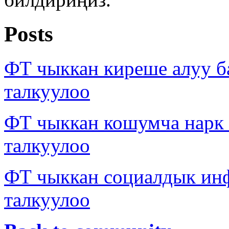
Posts
ФТ чыккан киреше алуу б
талкуулоо
ФТ чыккан кошумча нарк
талкуулоо
ФТ чыккан социалдык ин
талкуулоо