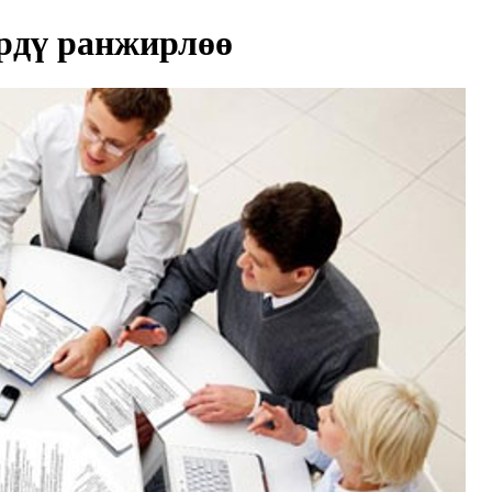
рдү ранжирлөө