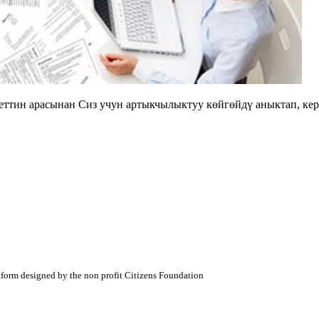
тин арасынан Сиз учун артыкчылыктуу көйгөйдү аныктап, кере
atform designed by the non profit Citizens Foundation