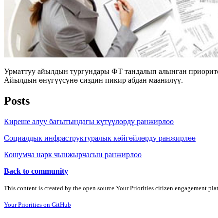
Урматтуу айылдын тургундары ФТ тандалып алынган приоритет
Айылдын өнүгүүсүнө сиздин пикир абдан маанилүү.
Posts
Киреше алуу багытындагы күтүүлөрдү ранжирлөө
Социалдык инфраструктуралык көйгөйлөрдү ранжирлөө
Кошумча нарк чынжырчасын ранжирлөө
Back to community
This content is created by the open source Your Priorities citizen engagement pl
Your Priorities on GitHub