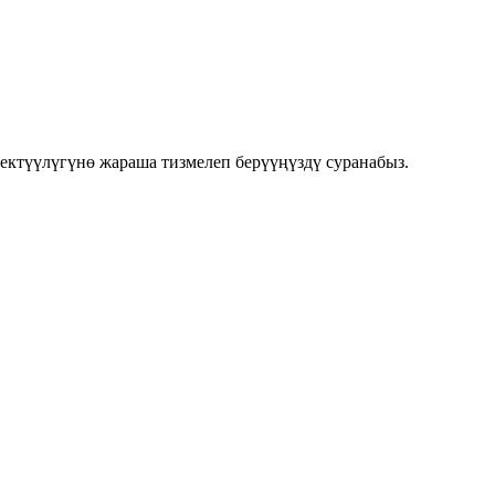
ктүүлүгүнө жараша тизмелеп берүүңүздү суранабыз.