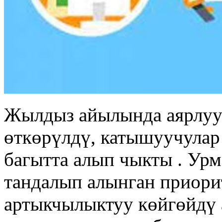
Жылдыз айылында аярлуу
өткөрүлдү, катышуучулар
багытта алып чыкты . Ур
тандалып алынган приори
артыкчылыктуу көйгөйдү 