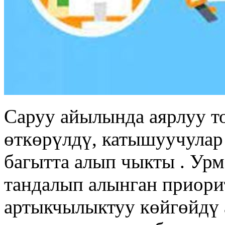
Саруу айылында аярлуу т
өткөрүлдү, катышуучулар
багытта алып чыкты . Ур
тандалып алынган приори
артыкчылыктуу көйгөйдү 