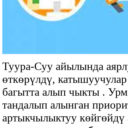
Туура-Суу айылында аярл
өткөрүлдү, катышуучулар
багытта алып чыкты . Ур
тандалып алынган приори
артыкчылыктуу көйгөйдү 