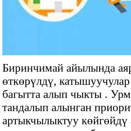
Биринчимай айылында аяр
өткөрүлдү, катышуучулар
багытта алып чыкты . Ур
тандалып алынган приори
артыкчылыктуу көйгөйдү 