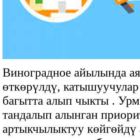
Виноградное айылында ая
өткөрүлдү, катышуучулар
багытта алып чыкты . Ур
тандалып алынган приори
артыкчылыктуу көйгөйдү 