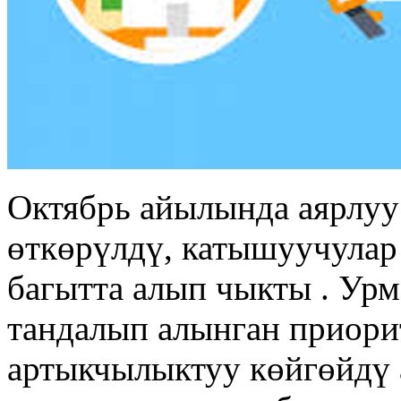
Октябрь айылында аярлуу
өткөрүлдү, катышуучулар
багытта алып чыкты . Ур
тандалып алынган приори
артыкчылыктуу көйгөйдү 