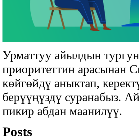
Урматтуу айылдын тургу
приоритеттин арасынан С
көйгөйдү аныктап, керек
берүүңүздү суранабыз. А
пикир абдан маанилүү.
Posts