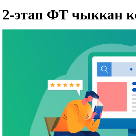
2-этап ФТ чыккан 