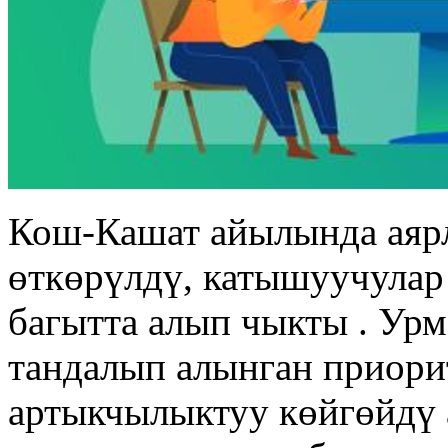
Кош-Кашат айылында аярл
өткөрүлдү, катышуучулар
багытта алып чыкты . Ур
тандалып алынган приори
артыкчылыктуу көйгөйдү 