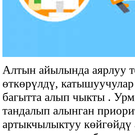
Алтын айылында аярлуу т
өткөрүлдү, катышуучулар
багытта алып чыкты . Ур
тандалып алынган приори
артыкчылыктуу көйгөйдү 