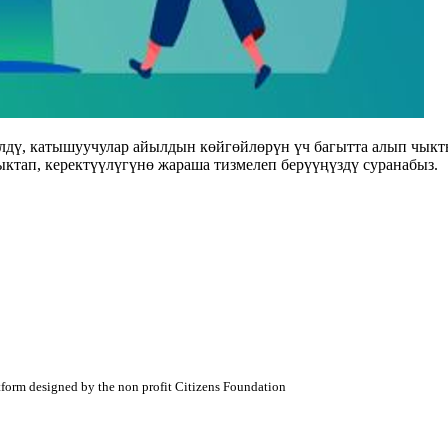
лдү, катышуучулар айылдын көйгөйлөрүн үч багытта алып чыкт
ктап, керектүүлүгүнө жараша тизмелеп берүүңүздү суранабыз.
atform designed by the non profit Citizens Foundation