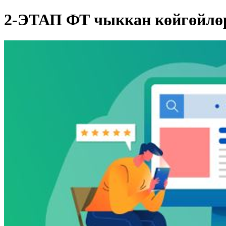
2-ЭТАП ФТ чыккан көйгөйлө