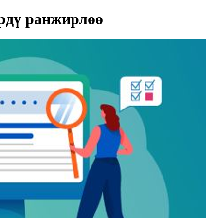
рдү ранжирлөө