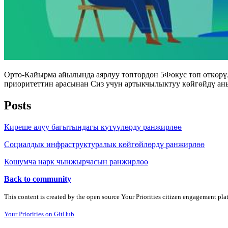
Орто-Кайырма айылында аярлуу топтордон 5Фокус топ өткөрү
приоритеттин арасынан Сиз учун артыкчылыктуу көйгөйдү аны
Posts
Киреше алуу багытындагы күтүүлөрдү ранжирлөө
Социалдык инфраструктуралык көйгөйлөрдү ранжирлөө
Кошумча нарк чынжырчасын ранжирлөө
Back to community
This content is created by the open source Your Priorities citizen engagement pl
Your Priorities on GitHub