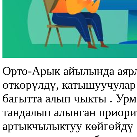
Орто-Арык айылында аярл
өткөрүлдү, катышуучулар
багытта алып чыкты . Ур
тандалып алынган приори
артыкчылыктуу көйгөйдү 