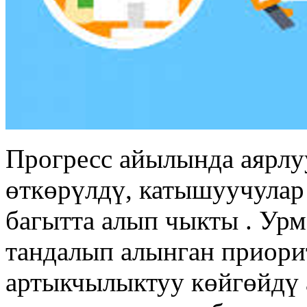
Прогресс айылында аярлу
өткөрүлдү, катышуучулар
багытта алып чыкты . Ур
тандалып алынган приори
артыкчылыктуу көйгөйдү 