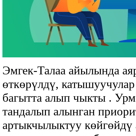
Эмгек-Талаа айылында ая
өткөрүлдү, катышуучулар
багытта алып чыкты . Ур
тандалып алынган приори
артыкчылыктуу көйгөйдү 