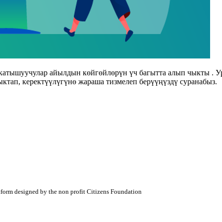
, катышуучулар айылдын көйгөйлөрүн үч багытта алып чыкты .
ктап, керектүүлүгүнө жараша тизмелеп берүүңүздү суранабыз.
atform designed by the non profit Citizens Foundation