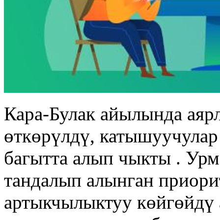
Кара-Булак айылында аяр
өткөрүлдү, катышуучулар
багытта алып чыкты . Ур
тандалып алынган приори
артыкчылыктуу көйгөйдү 