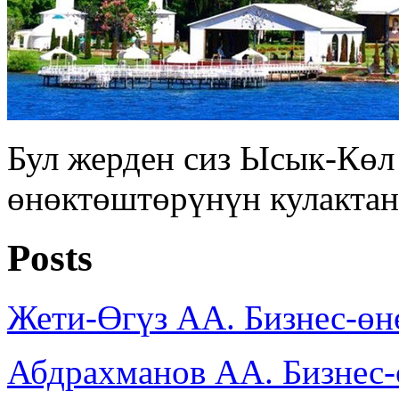
Бул жерден сиз Ысык-Көл
өнөктөштөрүнүн кулактан
Posts
Жети-Өгүз АА. Бизнес-ө
Абдрахманов АА. Бизнес