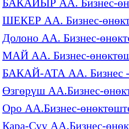
БАКАЙЫР АА. Бизнес-өн
ШЕКЕР АА. Бизнес-өнөкт
Долоно АА. Бизнес-өнөк
МАЙ АА. Бизнес-өнөктөш
БАКАЙ-АТА АА. Бизнес -
Өзгөрүш АА.Бизнес-өнөк
Оро АА.Бизнес-өнөктөшт
Кара-Суу АА.Бизнес-өнө