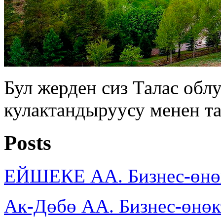
Бул жерден сиз Талас об
кулактандыруусу менен т
Posts
ЕЙШЕКЕ АА. Бизнес-өнө
Ак-Дөбө АА. Бизнес-өнө