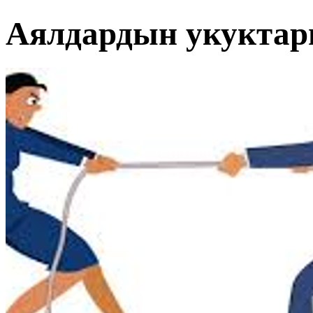
Аялдардын укуктар