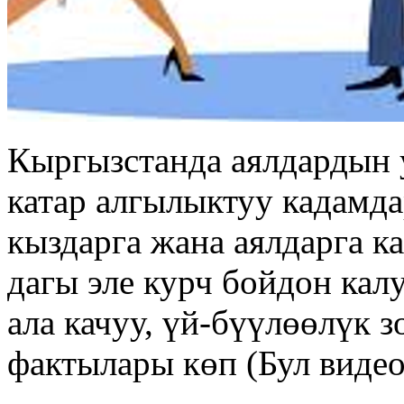
Кыргызстанда аялдардын 
катар алгылыктуу кадамда
кыздарга жана аялдарга к
дагы эле курч бойдон ка
ала качуу, үй-бүүлөөлүк 
фактылары көп (Бул видео