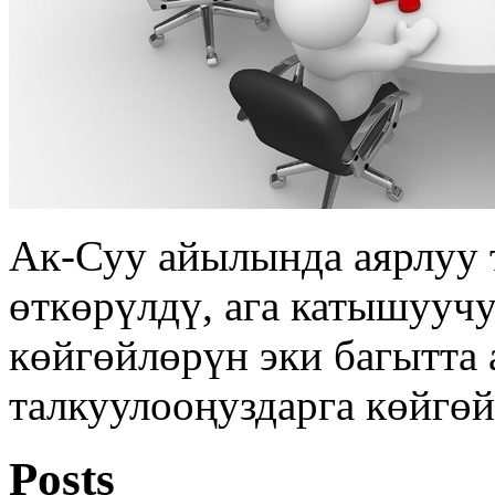
Ак-Суу айылында аярлуу 
өткөрүлдү, ага катышууч
көйгөйлөрүн эки багытта 
талкуулооңуздарга көйгөй
Posts