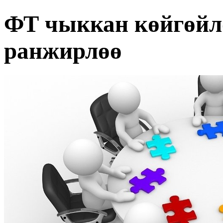
ФТ чыккан көйгөйл
ранжирлөө