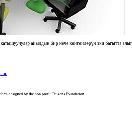
а катышуучулар айылдын бир нече көйгөйлөрүн эки багытта алы
улоо
atform designed by the non profit Citizens Foundation