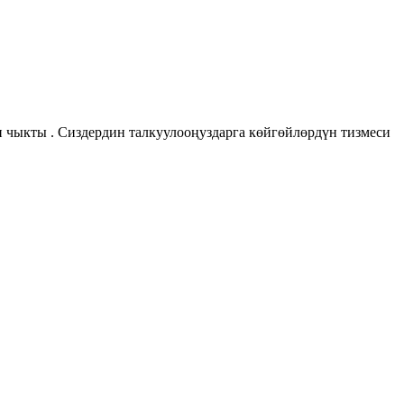
п чыкты . Сиздердин талкуулооңуздарга көйгөйлөрдүн тизмеси