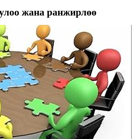
улоо жана ранжирлөө