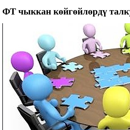
ФТ чыккан көйгөйлөрдү талк