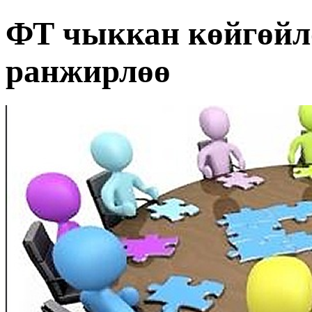
ФТ чыккан көйгөйл
ранжирлөө