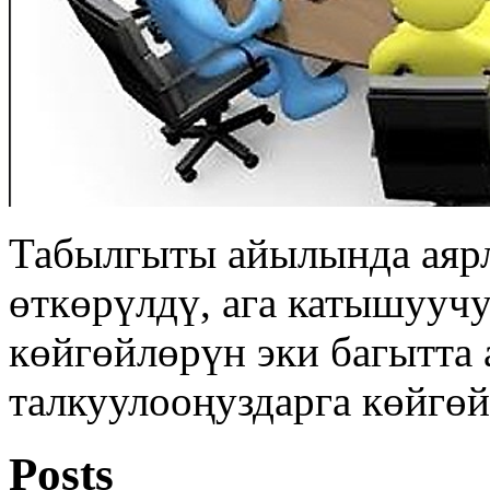
Табылгыты айылында аярл
өткөрүлдү, ага катышууч
көйгөйлөрүн эки багытта 
талкуулооңуздарга көйгөй
Posts